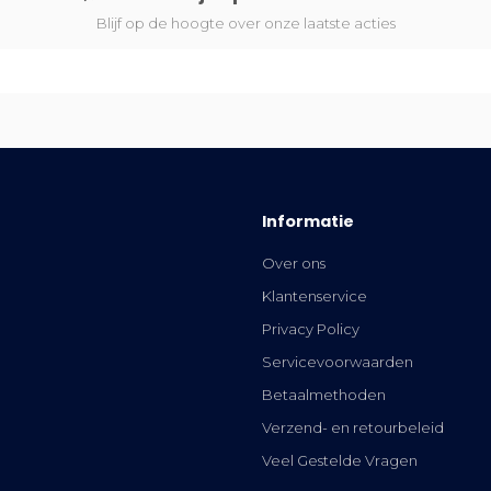
Blijf op de hoogte over onze laatste acties
Informatie
Over ons
Klantenservice
Privacy Policy
Servicevoorwaarden
Betaalmethoden
Verzend- en retourbeleid
Veel Gestelde Vragen