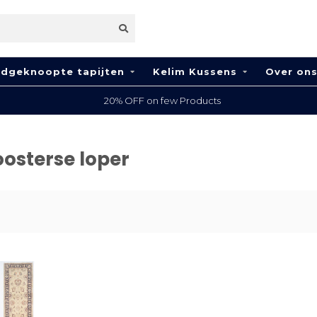
dgeknoopte tapijten
Kelim Kussens
Over on
20% OFF on few Products
osterse loper