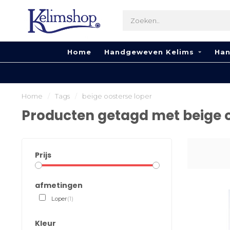
Home
Handgeweven Kelims
Han
Home
/
Tags
/
beige oosterse loper
Producten getagd met beige o
Prijs
afmetingen
Loper
(1)
Kleur