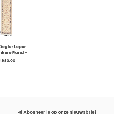
Ziegler Loper
nkere Rand –
 cm – Klassiek
1.980,00
menpatroon
Abonneer je op onze nieuwsbrief