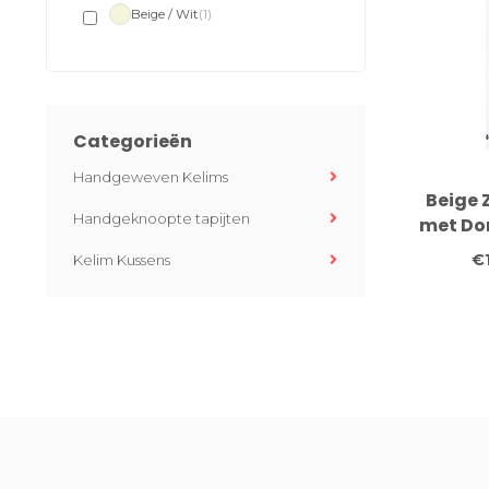
Beige / Wit
(1)
Categorieën
Handgeweven Kelims
Beige 
Handgeknoopte tapijten
met Do
368 x 72
€
Kelim Kussens
Bloe