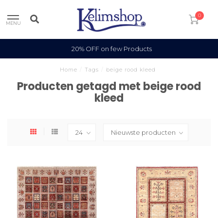
0
MENU
20% OFF on few Products
Home
/
Tags
/
beige rood kleed
Producten getagd met beige rood
kleed