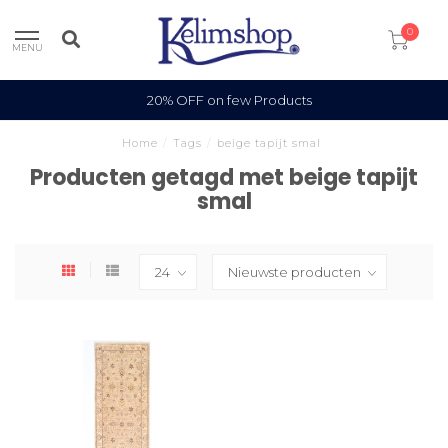
0
MENU
20% OFF on few Products
Home
/
Tags
/
beige tapijt smal
Producten getagd met beige tapijt
smal