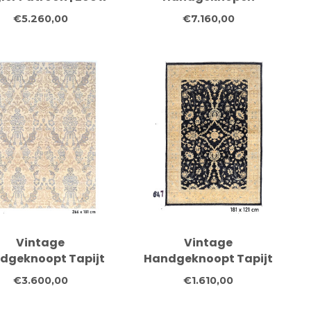
237 cm |
Tapijt, 354 x 270 cm,
€5.260,00
€7.160,00
Handgeknoopt
Ziegler
llen Vloerkleed
Bloemenpatroon
Vintage
Vintage
dgeknoopt Tapijt
Handgeknoopt Tapijt
Beige met Blauw
- Zwart met Gouden
€3.600,00
€1.610,00
oon - 266 x 181 cm
Rand - 181 x 121 cm -
- Antieke Stijl
Antieke