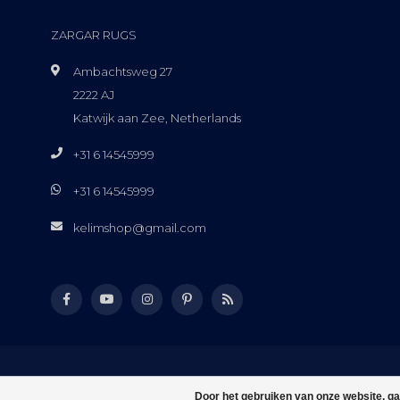
ZARGAR RUGS
Ambachtsweg 27
2222 AJ
Katwijk aan Zee, Netherlands
+31 6 14545999
+31 6 14545999
kelimshop@gmail.com
Door het gebruiken van onze website, ga