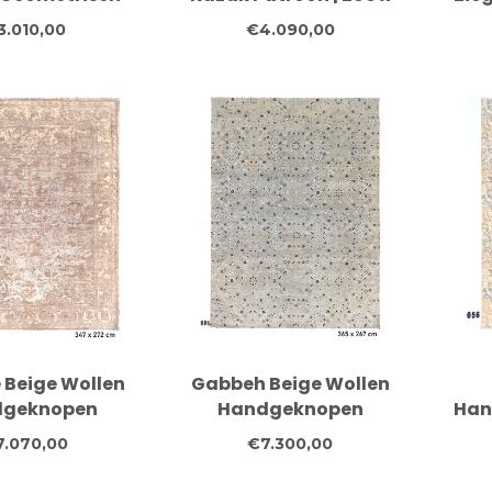
 234 x 172 cm |
191 cm |
3.010,00
€4.090,00
dgeknoopt
Handgeknoopt
 Vloerkleed
Wollen Vloerkleed
Wo
 Beige Wollen
Gabbeh Beige Wollen
dgeknopen
Handgeknopen
Han
 347 x 272 cm,
Tapijt, 365 x 267 cm,
- 
7.070,00
€7.300,00
ntieke
Bloemenmotief
Patr
menmotief