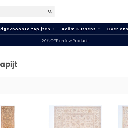
dgeknoopte tapijten
Kelim Kussens
Over on
100% Wool
apijt