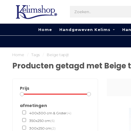
Home
Handgeweven Kelims
Han
Home
/
Tags
/
Beige tapijt
Producten getagd met Beige t
Prijs
afmetingen
400x300 cm & Groter
(4)
350x250 cm
(6)
300x250 cm
(2)