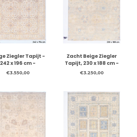
ge Ziegler Tapijt -
Zacht Beige Ziegler
242 x 196 cm -
Tapijt, 230 x 188 cm -
ndgeknoopt Wol
Handgeknoopt
€3.550,00
€3.250,00
Wollen Tapijt