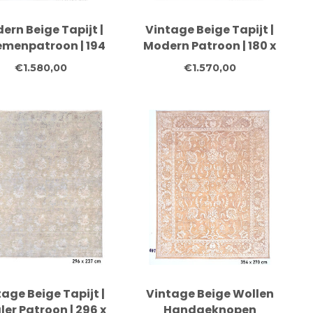
ern Beige Tapijt |
Vintage Beige Tapijt |
emenpatroon | 194
Modern Patroon | 180 x
x 109 cm |
117 cm |
€1.580,00
€1.570,00
Handgeknoopt
Handgeknoopt
llen Vloerkleed
Wollen Vloerkleed
age Beige Tapijt |
Vintage Beige Wollen
ler Patroon | 296 x
Handgeknopen