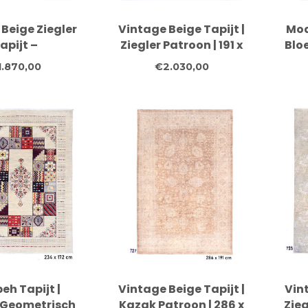
 Beige Ziegler
Vintage Beige Tapijt |
Mod
apijt –
Ziegler Patroon | 191 x
Blo
noopt – 189 x
142 cm |
1.870,00
€2.030,00
 cm – Wol
Handgeknoopt
Wollen Vloerkleed
Wo
eh Tapijt |
Vintage Beige Tapijt |
Vint
 Geometrisch
Kazak Patroon | 286 x
Zieg