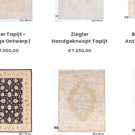
er Tapijt -
Ziegler
B
e Ontwerp |
Handgeknoopt Tapijt
Anti
knoopt Wol -
- 365 x 265 cm
7.000,00
€7.250,00
7x269 cm