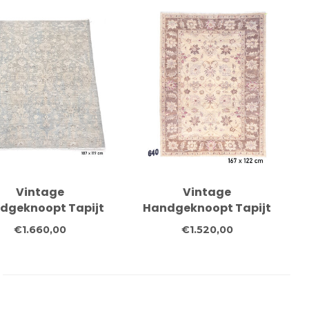
Bloemenmotief
Vintage
Vintage
dgeknoopt Tapijt
Handgeknoopt Tapijt
Antieke Patroon -
- Ziegler Patroon - 167
€1.660,00
€1.520,00
 x 119 cm - Blauwe
x 122 cm - Beige en
 Grijze Accenten
Bruine Accenten