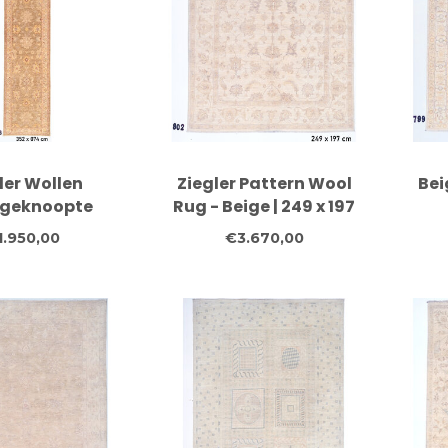
ler Wollen
Ziegler Pattern Wool
Bei
geknoopte
Rug - Beige | 249 x 197
n Beige en Gele
cm
Ha
1.950,00
€3.670,00
n – 352 x 074
cm