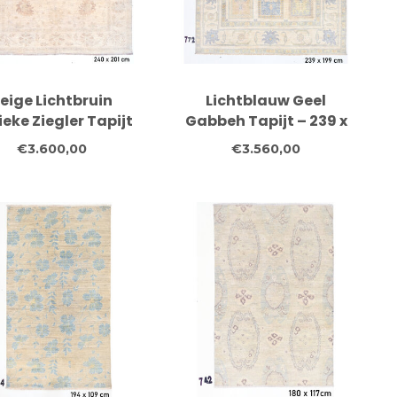
eige Lichtbruin
Lichtblauw Geel
eke Ziegler Tapijt
Gabbeh Tapijt – 239 x
– 240 x 201 cm
199 cm
€3.600,00
€3.560,00