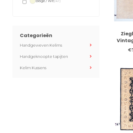
Beige / Wit
(47)
Ziegl
Categorieën
Vintag
Handgeweven Kelims
Handge
€
34
Handgeknoopte tapijten
Kelim Kussens