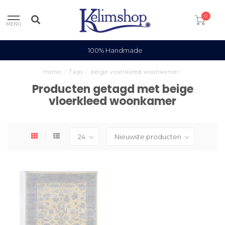
0
MENU
100% Handmade
Home
/
Tags
/
beige vloerkleed woonkamer
Producten getagd met beige
vloerkleed woonkamer