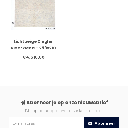
Lichtbeige Ziegler
vloerkleed – 293x210
cm – Handgeknoopt
€4.610,00
wollen tapijt met
subtiel bloemmotief
Abonneer je op onze nieuwsbrief
Blijf op de hoogte over onze laatste acties
Abonneer