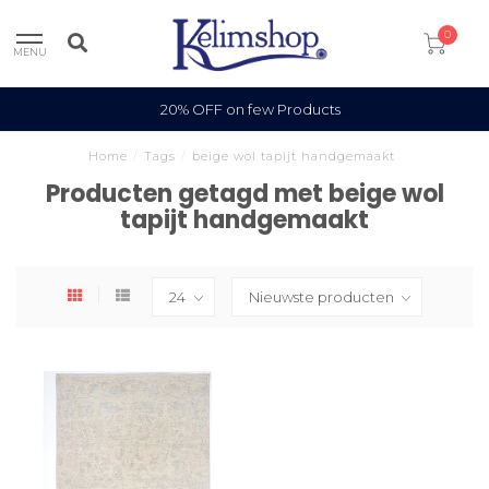
0
MENU
20% OFF on few Products
Home
/
Tags
/
beige wol tapijt handgemaakt
Producten getagd met beige wol
tapijt handgemaakt