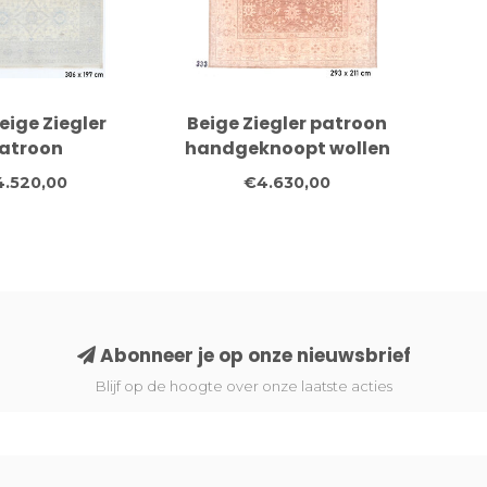
eige Ziegler
Beige Ziegler patroon
atroon
handgeknoopt wollen
noopt wollen
vloerkleed – 293 x 211
4.520,00
€4.630,00
ed – 306 x 197
cm
cm
Abonneer je op onze nieuwsbrief
Blijf op de hoogte over onze laatste acties