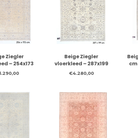
ge Ziegler
Beige Ziegler
Beig
eed – 254x173
vloerkleed – 287x199
cm
andgeknoopt
cm – Handgeknoopt
w
3.290,00
€4.280,00
n tapijt met
wollen tapijt met
e blauwgrijze
klassiek
ccenten
bloemendessin