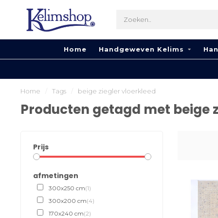
Home
Handgeweven Kelims
Han
Home
/
Tags
/
beige ziegler vloerkleed
Producten getagd met beige z
Prijs
afmetingen
300x250 cm
(1)
300x200 cm
(4)
170x240 cm
(2)