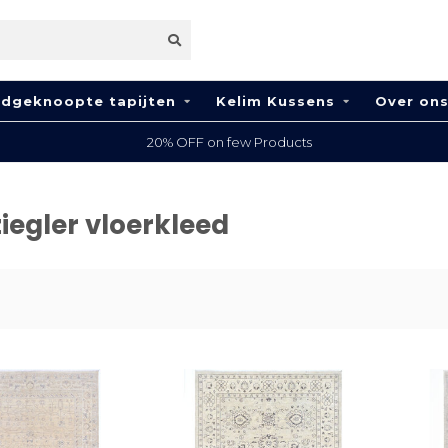
dgeknoopte tapijten
Kelim Kussens
Over on
20% OFF on few Products
iegler vloerkleed