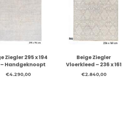
e Ziegler 295 x 194
Beige Ziegler
 – Handgeknoopt
Vloerkleed – 236 x 161
ollen tapijt met
cm – Handgeknoopt
€4.290,00
€2.840,00
subtiel klassiek
van Wol
patroon