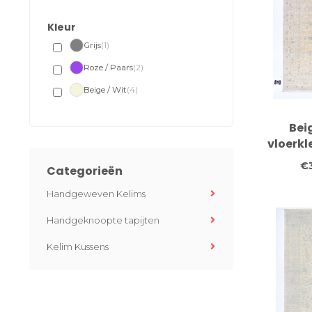
Kleur
Grijs
(1)
Roze / Paars
(2)
Beige / Wit
(4)
Bei
vloerkl
cm – H
€
Categorieën
wolle
elegant
Handgeweven Kelims
a
Handgeknoopte tapijten
Kelim Kussens