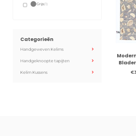
Grijs
(1)
Categorieën
Handgeweven Kelims
Modern 
Handgeknoopte tapijten
Blader
253 
€
Kelim Kussens
Han
Wollen