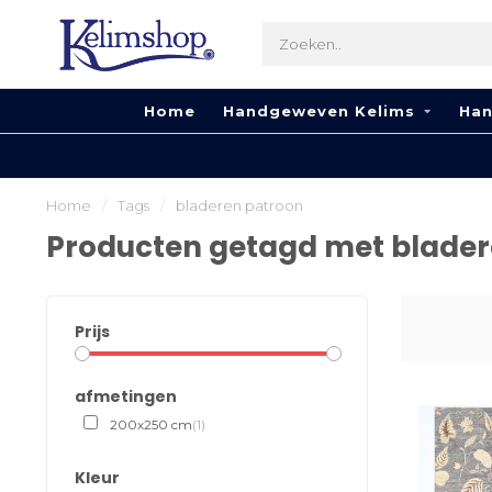
Home
Handgeweven Kelims
Han
Home
/
Tags
/
bladeren patroon
Producten getagd met blader
Prijs
afmetingen
200x250 cm
(1)
Kleur