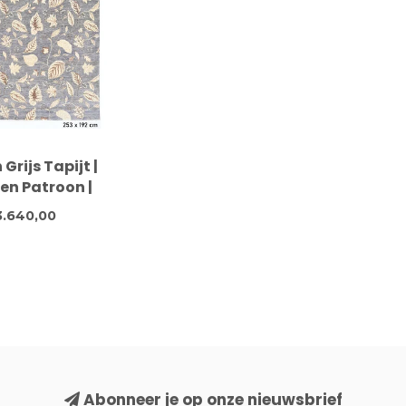
Grijs Tapijt |
en Patroon |
x 192 cm |
3.640,00
dgeknoopt
 Vloerkleed
Abonneer je op onze nieuwsbrief