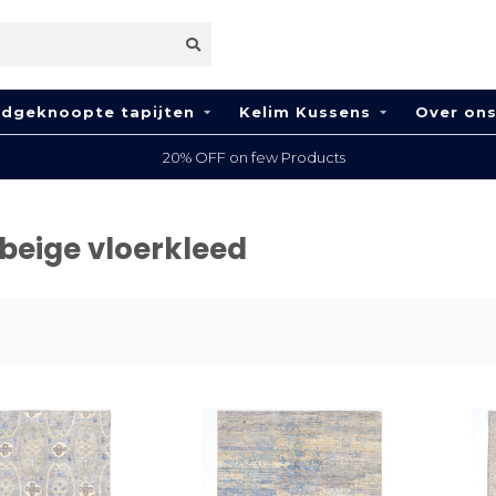
dgeknoopte tapijten
Kelim Kussens
Over on
20% OFF on few Products
beige vloerkleed