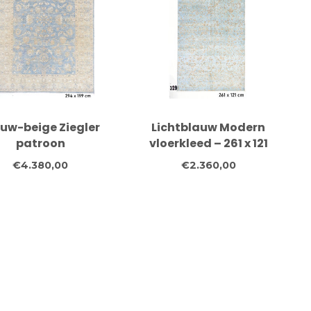
uw-beige Ziegler
Lichtblauw Modern
patroon
vloerkleed – 261 x 121
dgeknoopt wollen
cm – handgeknoopt
€4.380,00
€2.360,00
erkleed – 294 x 199
van wol
cm