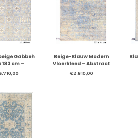
beige Gabbeh
Beige-Blauw Modern
Bla
x 183 cm –
Vloerkleed – Abstract
noopt wollen
Patroon – 233 x 161 cm
han
3.710,00
€2.810,00
oerkleed
vlo