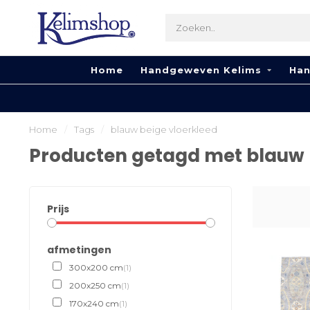
Home
Handgeweven Kelims
Han
Home
/
Tags
/
blauw beige vloerkleed
Producten getagd met blauw 
Prijs
afmetingen
300x200 cm
(1)
200x250 cm
(1)
170x240 cm
(1)