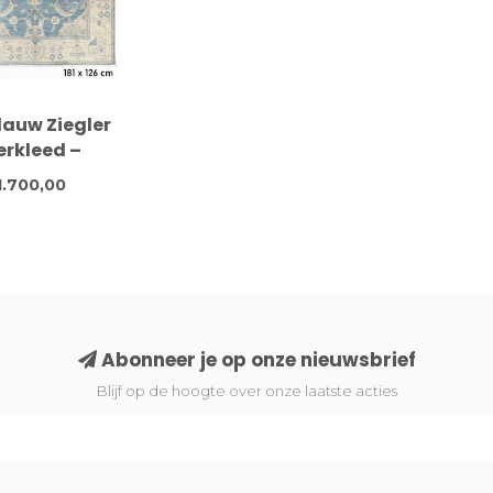
lauw Ziegler
erkleed –
noopt wollen
1.700,00
– 181 x 126 cm
Abonneer je op onze nieuwsbrief
Blijf op de hoogte over onze laatste acties