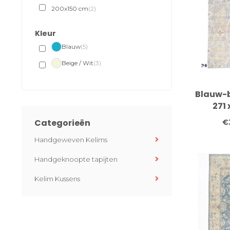
200x150 cm
(2)
Kleur
Blauw
(5)
Beige / Wit
(3)
Blauw-
271 
Handgek
Categorieën
€
vl
Handgeweven Kelims
Handgeknoopte tapijten
Kelim Kussens