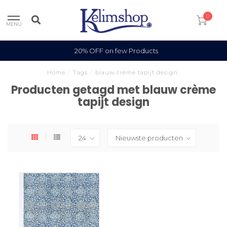
0
MENU
20% OFF on few Products
Home
/
Tags
/
blauw crème tapijt design
Producten getagd met blauw crème
tapijt design