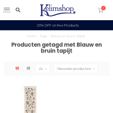
0
MENU
20% OFF on few Products
Home
/
Tags
/
Blauw en bruin tapijt
Producten getagd met Blauw en
bruin tapijt