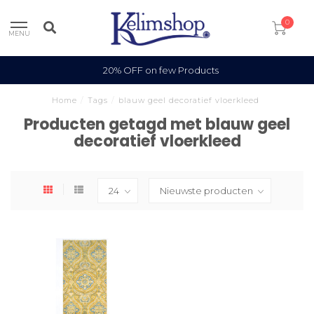
0
MENU
20% OFF on few Products
Home
/
Tags
/
blauw geel decoratief vloerkleed
Producten getagd met blauw geel
decoratief vloerkleed