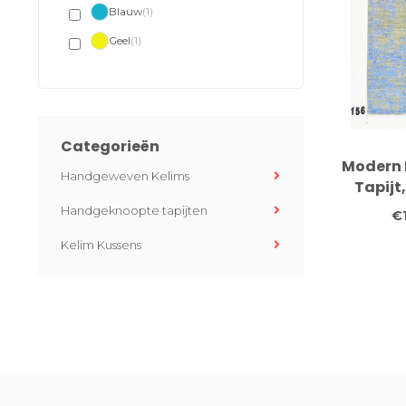
Blauw
(1)
Geel
(1)
Categorieën
Modern 
Handgeweven Kelims
Tapijt,
Handgeknoopte tapijten
€
Kelim Kussens