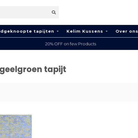
dgeknoopte tapijten
Kelim Kussens
Over on
20% OFF on few Products
eelgroen tapijt