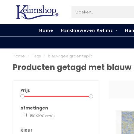
Home
Handgeweven Kelims
Han
Home
/
Tags
/
blauw geelgroen tapijt
Producten getagd met blauw g
Prijs
afmetingen
150X100 cm
(1)
Kleur