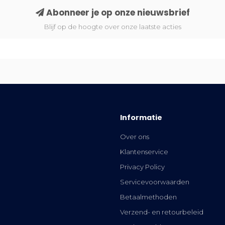
Abonneer je op onze nieuwsbrief
Blijf op de hoogte over onze laatste acties
Informatie
Over ons
Klantenservice
Privacy Policy
Servicevoorwaarden
Betaalmethoden
Verzend- en retourbeleid