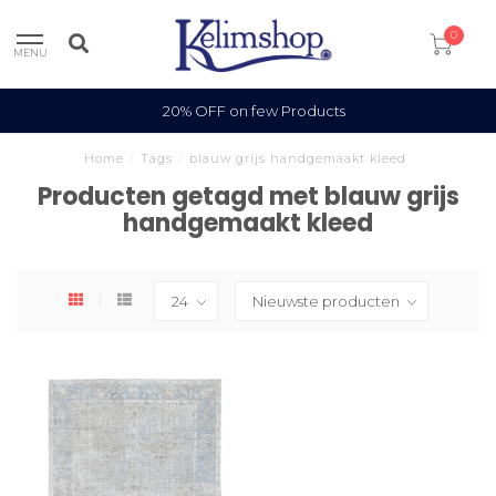
0
MENU
20% OFF on few Products
Home
/
Tags
/
blauw grijs handgemaakt kleed
Producten getagd met blauw grijs
handgemaakt kleed