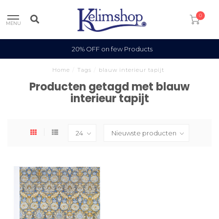
0
MENU
20% OFF on few Products
Home
/
Tags
/
blauw interieur tapijt
Producten getagd met blauw
interieur tapijt