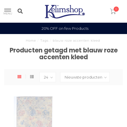
0
MENU
20% OFF on few Products
Home
/
Tags
/
blauw roze accenten kleed
Producten getagd met blauw roze
accenten kleed