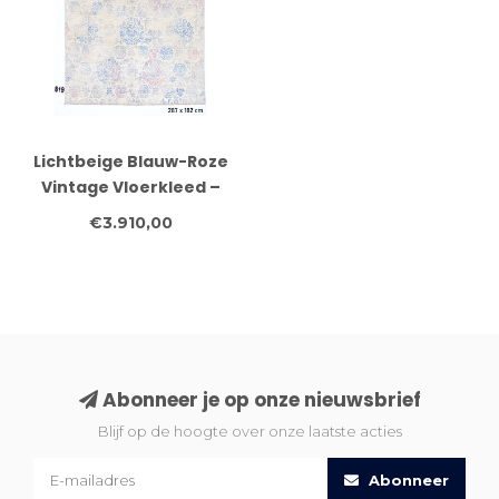
Lichtbeige Blauw-Roze
Vintage Vloerkleed –
Verweerde
€3.910,00
Medaillonstijl – 287 x 182
cm
Abonneer je op onze nieuwsbrief
Blijf op de hoogte over onze laatste acties
Abonneer