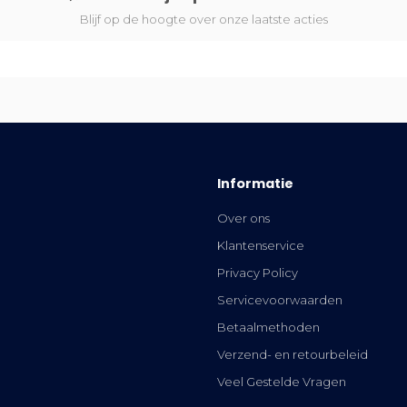
Blijf op de hoogte over onze laatste acties
Informatie
Over ons
Klantenservice
Privacy Policy
Servicevoorwaarden
Betaalmethoden
Verzend- en retourbeleid
Veel Gestelde Vragen