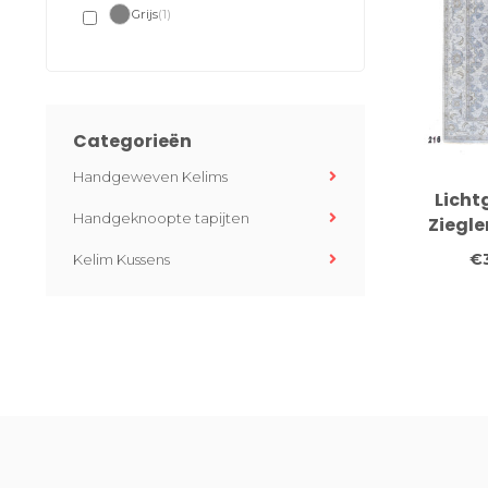
Grijs
(1)
Categorieën
Handgeweven Kelims
Licht
Handgeknoopte tapijten
Ziegle
271
€
Kelim Kussens
Handg