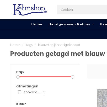
Home
Handgeweven Kelims
Han
Home
/
Tags
/
blauw tapijt handgeknoopt
Producten getagd met blauw 
Prijs
afmetingen
300x200 cm
(1)
Kleur