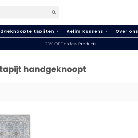
dgeknoopte tapijten
Kelim Kussens
Over on
20% OFF on few Products
tapijt handgeknoopt