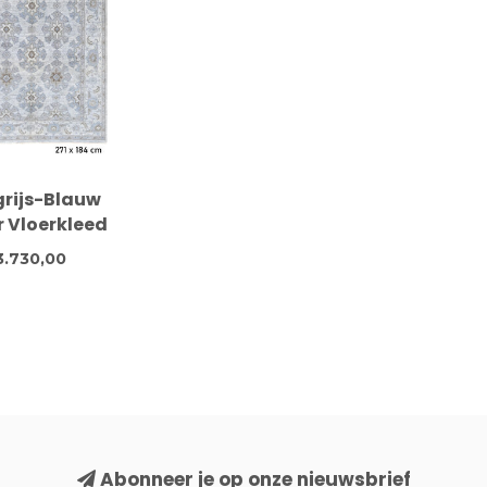
grijs-Blauw
r Vloerkleed
x184cm -
3.730,00
eknoopt Wol
Abonneer je op onze nieuwsbrief