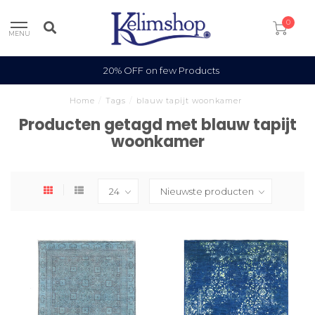
0
MENU
20% OFF on few Products
Home
/
Tags
/
blauw tapijt woonkamer
Producten getagd met blauw tapijt
woonkamer