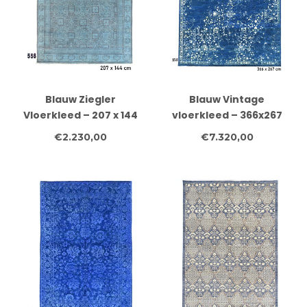
Blauw Ziegler
Blauw Vintage
Vloerkleed – 207 x 144
vloerkleed – 366x267
cm – Handgeknoopt en
cm – Handgeknoopt
€2.230,00
€7.320,00
Wol
wollen tapijt