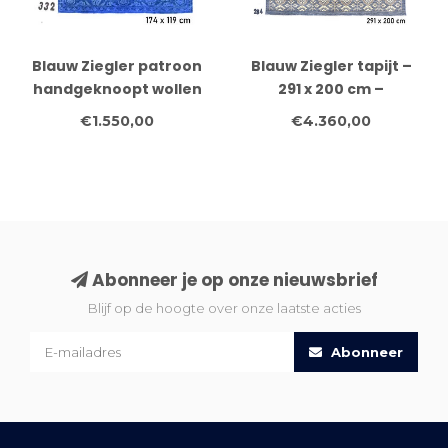
Blauw Ziegler patroon
Blauw Ziegler tapijt –
handgeknoopt wollen
291 x 200 cm –
vloerkleed – 174 x 119 cm
Handgeknoopt wollen
€1.550,00
€4.360,00
vloerkleed
Abonneer je op onze nieuwsbrief
Blijf op de hoogte over onze laatste acties
Abonneer