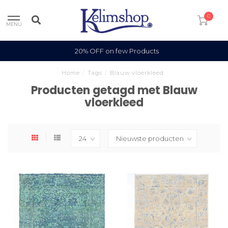
0
MENU
20% OFF on few Products
Home
/
Tags
/
Blauw vloerkleed
Producten getagd met Blauw
vloerkleed