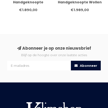
Handgeknoopte
Handgeknoopte Wollen
Wolkenloper – 328 x 077
Loper – Klassiek Design
€1.890,00
€1.989,00
cm – Lichtblauw, Ivoor
in Blauw en Goud – 355
& Grijs
x 75 cm
Abonneer je op onze nieuwsbrief
Blijf op de hoogte over onze laatste acties
Abonneer