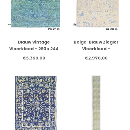
Blauw Vintage
Beige-Blauw Ziegler
Vloerkleed – 293 x 244
Vloerkleed –
cm – Handgeknoopt
Handgeknoopt Wol –
€5.360,00
€2.970,00
Wol
236 x 168 cm