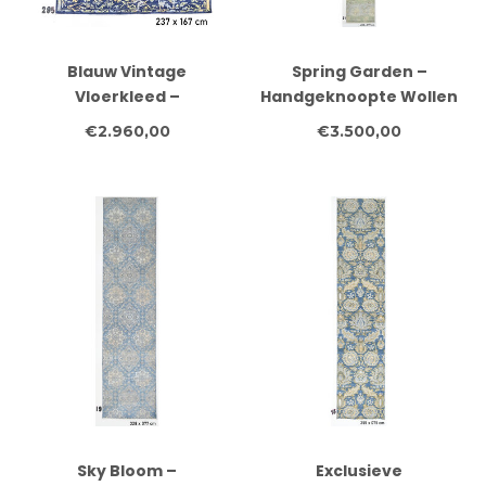
Blauw Vintage
Spring Garden –
Vloerkleed –
Handgeknoopte Wollen
Handgeknoopt – 237 x
Loper – 608 x 077 cm –
€2.960,00
€3.500,00
167 cm
Groen & Lichtblauw
Sky Bloom –
Exclusieve