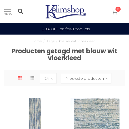
0
MENU
20% OFF on few Products
Home
/
Tags
/
blauw wit vloerkleed
Producten getagd met blauw wit
vloerkleed