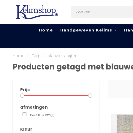
Home
Handgeweven Kelims
Han
Home
/
Tags
/
blauwe tapijten
Producten getagd met blauwe
Prijs
afmetingen
150X100 cm
(1)
Kleur