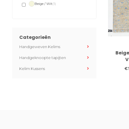
Beige / Wit
(1)
Categorieën
Handgeweven Kelims
Beige
Handgeknoopte tapijten
V
Handge
€
Kelim Kussens
Ta
Bloemen
x