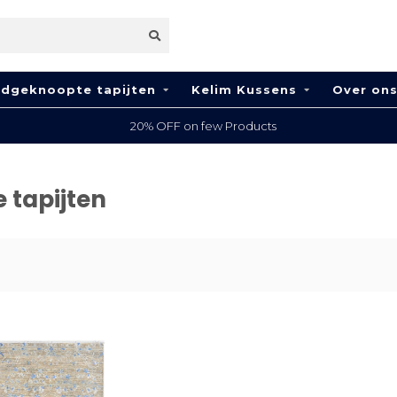
dgeknoopte tapijten
Kelim Kussens
Over on
20% OFF on few Products
 tapijten