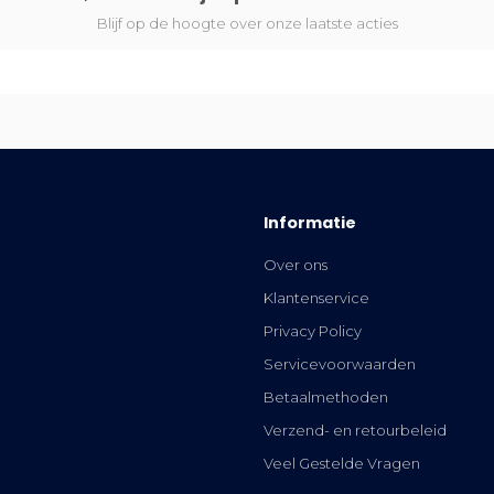
Blijf op de hoogte over onze laatste acties
Informatie
Over ons
Klantenservice
Privacy Policy
Servicevoorwaarden
Betaalmethoden
Verzend- en retourbeleid
Veel Gestelde Vragen