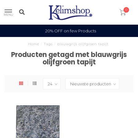
0
MENU
20% OFF on few Products
Home
/
Tags
/
blauwgrijs olijfgroen tapijt
Producten getagd met blauwgrijs
olijfgroen tapijt