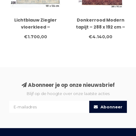
Lichtblauw Ziegler
Donkerrood Modern
vloerkleed –
tapijt – 288 x 192 cm –
handgeknoopt wollen
Handgeknoopt wollen
€1.700,00
€4.140,00
tapijt – 181 x 126 cm
vloerkleed
Abonneer je op onze nieuwsbrief
Blijf op de hoogte over onze laatste acties
Abonneer