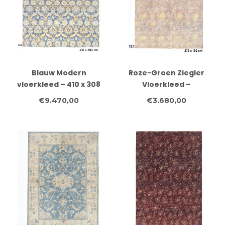
Blauw Modern
Roze-Groen Ziegler
vloerkleed – 410 x 308
Vloerkleed –
cm – handgeknoopt
Bloemenpatroon – 273
€9.470,00
€3.680,00
van wol
x 180 cm