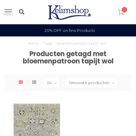
0
MENU
20% OFF on few Products
Home
/
Tags
/
bloemenpatroon tapijt wol
Producten getagd met
bloemenpatroon tapijt wol