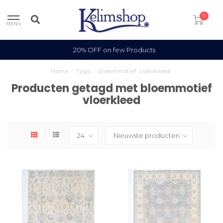
0
MENU
20% OFF on few Products
Home
/
Tags
/
bloemmotief vloerkleed
Producten getagd met bloemmotief
vloerkleed