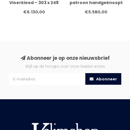
Vloerkleed – 303 x 248
patroon handgeknoopt
cm – Handgeknoopt
wollen vloerkleed – 309
€6.130,00
€5.580,00
Wol
x 241 cm
Abonneer je op onze nieuwsbrief
Blijf op de hoogte over onze laatste acties
Abonneer