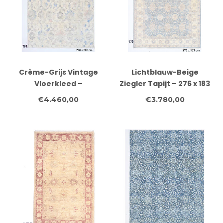
Crème-Grijs Vintage
Lichtblauw-Beige
Vloerkleed –
Ziegler Tapijt – 276 x 183
Bloemenpatroon – 298
cm – Handgeknoopt
€4.460,00
€3.780,00
x 200 cm
Wol