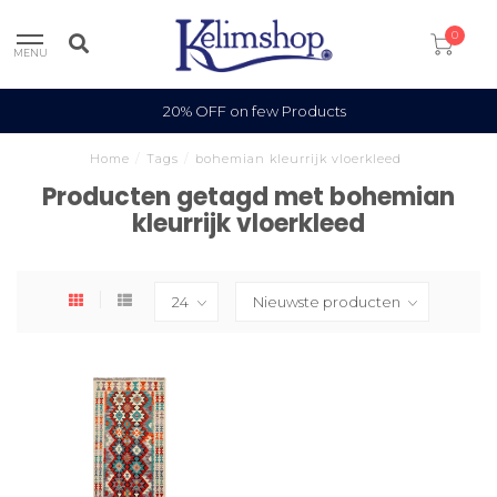
0
MENU
20% OFF on few Products
Home
/
Tags
/
bohemian kleurrijk vloerkleed
Producten getagd met bohemian
kleurrijk vloerkleed