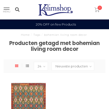
0
MENU
20% OFF on few Products
Home
/
Tags
/
bohemian living room decor
Producten getagd met bohemian
living room decor