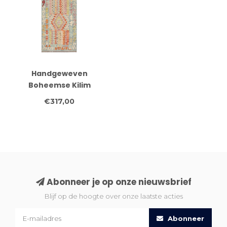
Handgeweven
Boheemse Kilim
Vloerkleed –
€317,00
Geometrisch Patroon –
246x81 cm – Vintage
Pastel Loper
Abonneer je op onze nieuwsbrief
Blijf op de hoogte over onze laatste acties
Abonneer