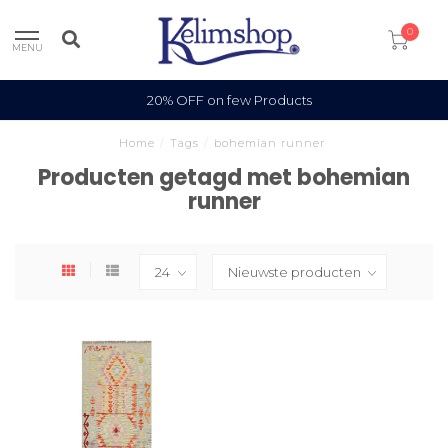
0
MENU
20% OFF on few Products
Home
/
Tags
/
bohemian runner
Producten getagd met bohemian
runner