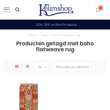
0
MENU
20% OFF on few Products
Home
/
Tags
/
boho flatweave rug
Producten getagd met boho
flatweave rug