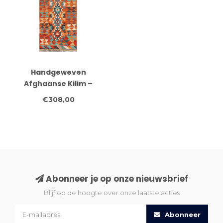
Handgeweven
Afghaanse Kilim –
233x83 cm – Tribale Wol
€308,00
Loper – Oranje &
Turquoise Geometrisch
Design
Abonneer je op onze nieuwsbrief
Blijf op de hoogte over onze laatste acties
Abonneer