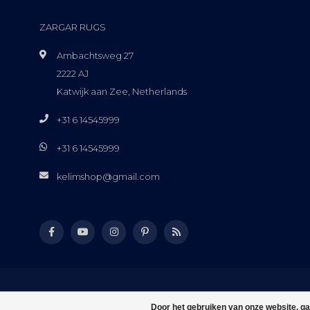
ZARGAR RUGS
Ambachtsweg 27
2222 AJ
Katwijk aan Zee, Netherlands
+31 6 14545999
+31 6 14545999
kelimshop@gmail.com
Door het gebruiken van onze website, ga