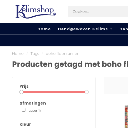
Home
Handgeweven Kelims
Han
Home
/
Tags
/
boho floor runner
Producten getagd met boho f
Prijs
afmetingen
Loper
(1)
Kleur