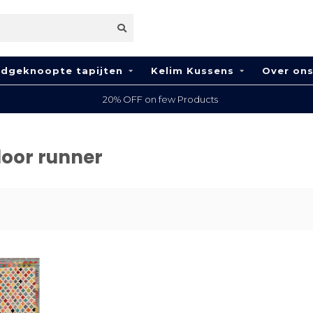
dgeknoopte tapijten
Kelim Kussens
Over on
20% OFF on few Products
loor runner