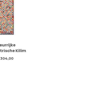
eurrijke
rische Kilim
 Handgeweven
304,00
 248x77 cm