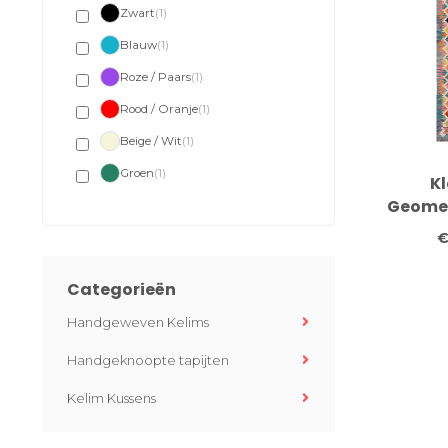
Zwart
(1)
Blauw
(1)
Roze / Paars
(1)
Rood / Oranje
(1)
Beige / Wit
(1)
Groen
(1)
Kl
Geomet
Loper –
€
Wol –
Categorieën
Handgeweven Kelims
Handgeknoopte tapijten
Kelim Kussens