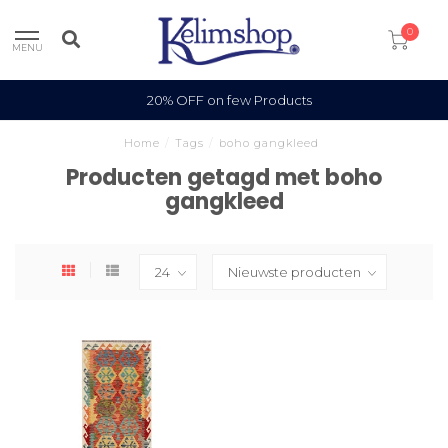
0
MENU
20% OFF on few Products
Home
/
Tags
/
boho gangkleed
Producten getagd met boho
gangkleed