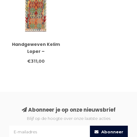
Handgeweven Kelim
Loper –
Medaillonpatroon in
€311,00
Meerkleurig | 244x80
cm Tribale Wollen
Vloerkleed
Abonneer je op onze nieuwsbrief
Blijf op de hoogte over onze laatste acties
Abonneer