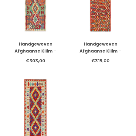
Handgeweven
Handgeweven
Afghaanse Kilim –
Afghaanse Kilim –
241x80 cm – Grote
250x79 cm – Kleurrijk
€303,00
€315,00
Diamant Medaillon
Mozaïekmotief – Wol
Loper – Tribal Wolkleed
Loper met Rode
in Levendige Kleuren
Achtergrond