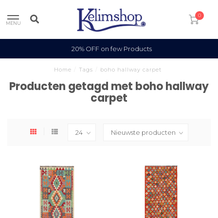
0
MENU
20% OFF on few Products
Home
/
Tags
/
boho hallway carpet
Producten getagd met boho hallway
carpet