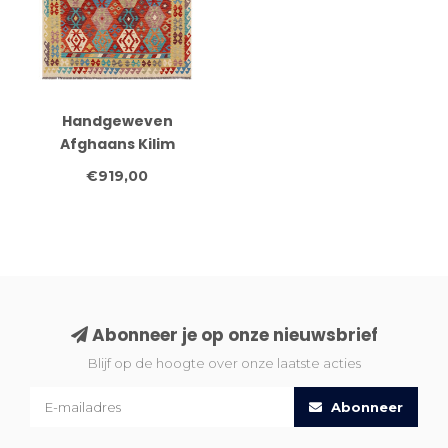
Handgeweven
Afghaans Kilim
Vloerkleed – 300x204
€919,00
cm – Rode Basis met
Hexagonale Tribale
Patronen
Abonneer je op onze nieuwsbrief
Blijf op de hoogte over onze laatste acties
Abonneer