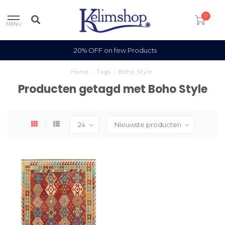
0
MENU
20% OFF on few Products
Home
/
Tags
/
Boho Style
Producten getagd met Boho Style