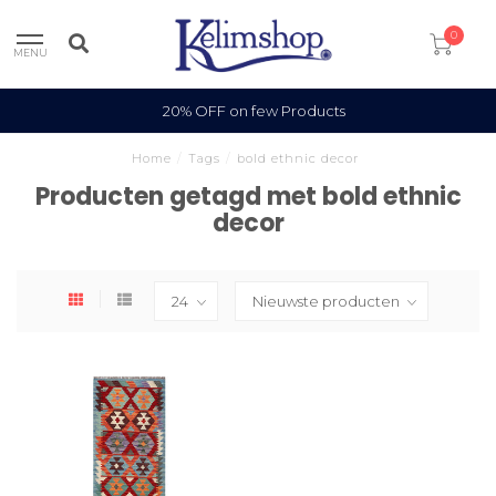
0
MENU
20% OFF on few Products
Home
/
Tags
/
bold ethnic decor
Producten getagd met bold ethnic
decor