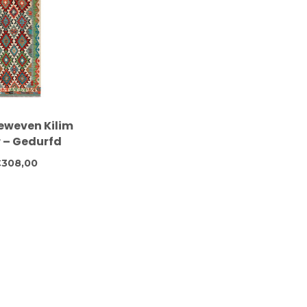
weven Kilim
 – Gedurfd
isch Tribaal
308,00
 – 239x81 cm