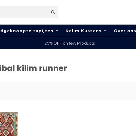
dgeknoopte tapijten
Kelim Kussens
Over on
20% OFF on few Products
bal kilim runner