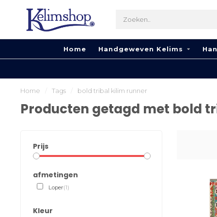
Home
Handgeweven Kelims
Han
Home
/
Tags
/
bold tribal kilim runner
Producten getagd met bold tri
Prijs
afmetingen
Loper
(1)
Kleur