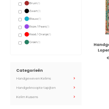
Bruin
(1)
Zwart
(1)
Blauw
(1)
Roze / Paars
(1)
Rood / Oranje
(1)
Groen
(1)
Handge
Loper
Geometr
€
Patroon
Categorieën
Handgeweven Kelims
Handgeknoopte tapijten
Kelim Kussens