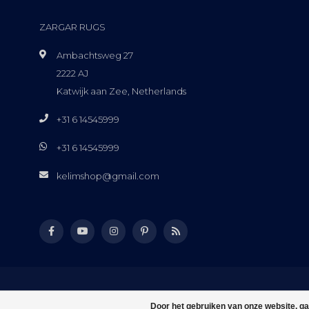
ZARGAR RUGS
Ambachtsweg 27
2222 AJ
Katwijk aan Zee, Netherlands
+31 6 14545999
+31 6 14545999
kelimshop@gmail.com
Door het gebruiken van onze website, ga