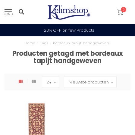
0
MENU
20% OFF on few Products
Home
/
Tags
/
bordeaux tapijt handgeweven
Producten getagd met bordeaux
tapijt handgeweven