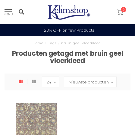
0
MENU
20% OFF on few Products
Home
/
Tags
/
bruin geel vloerkleed
Producten getagd met bruin geel
vloerkleed