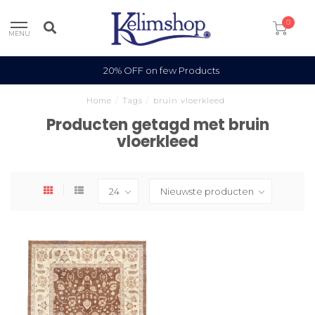
0
MENU
20% OFF on few Products
Home
/
Tags
/
bruin vloerkleed
Producten getagd met bruin
vloerkleed