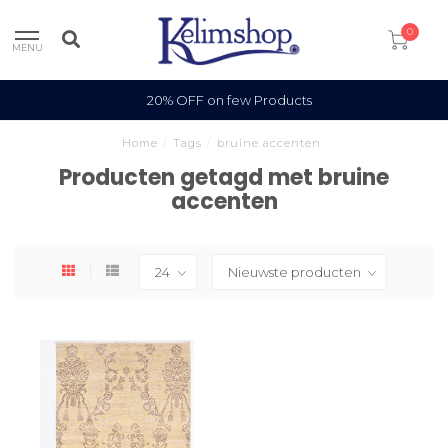
0
MENU
20% OFF on few Products
Home
/
Tags
/
bruine accenten
Producten getagd met bruine
accenten