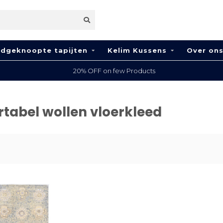
dgeknoopte tapijten
Kelim Kussens
Over on
20% OFF on few Products
tabel wollen vloerkleed