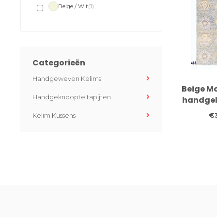
Beige / Wit
(1)
Categorieën
Handgeweven Kelims
Beige M
Handgeknoopte tapijten
handgek
vloerkle
€
Kelim Kussens