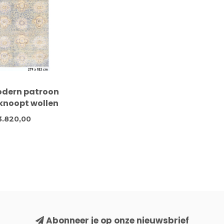
odern patroon
noopt wollen
ed – 279 x 183
3.820,00
cm
Abonneer je op onze nieuwsbrief