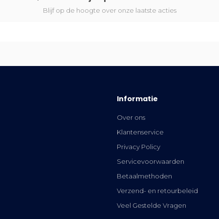
Blijf op de hoogte over onze laatste acties
Informatie
Over ons
Klantenservice
Privacy Policy
Servicevoorwaarden
Betaalmethoden
Verzend- en retourbeleid
Veel Gestelde Vragen