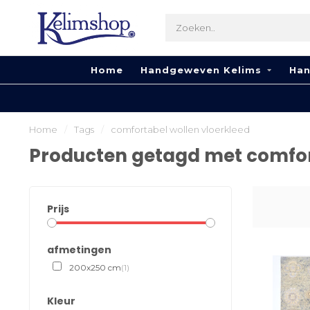
Home
Handgeweven Kelims
Han
Home
/
Tags
/
comfortabel wollen vloerkleed
Producten getagd met comfor
Prijs
afmetingen
200x250 cm
(1)
Kleur