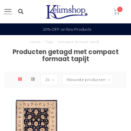
0
MENU
20% OFF on few Products
Home
/
Tags
/
compact formaat tapijt
Producten getagd met compact
formaat tapijt