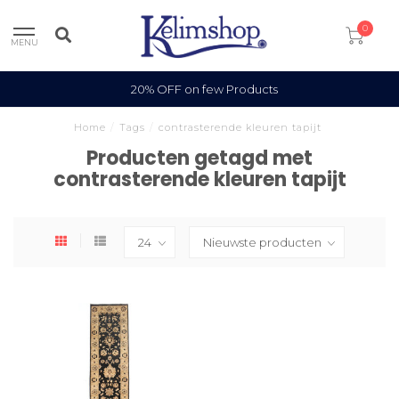
0
MENU
20% OFF on few Products
Home
/
Tags
/
contrasterende kleuren tapijt
Producten getagd met
contrasterende kleuren tapijt