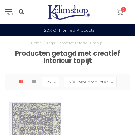
0
MENU
20% OFF on few Products
Home
/
Tags
/
creatief interieur tapijt
Producten getagd met creatief
interieur tapijt