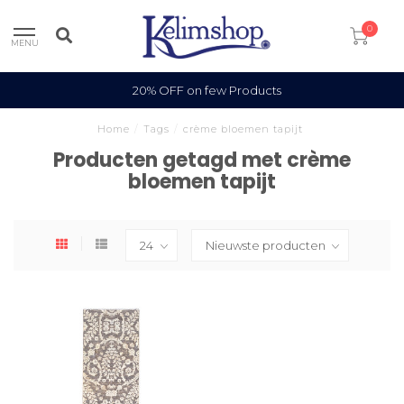
0
MENU
20% OFF on few Products
Home
/
Tags
/
crème bloemen tapijt
Producten getagd met crème
bloemen tapijt