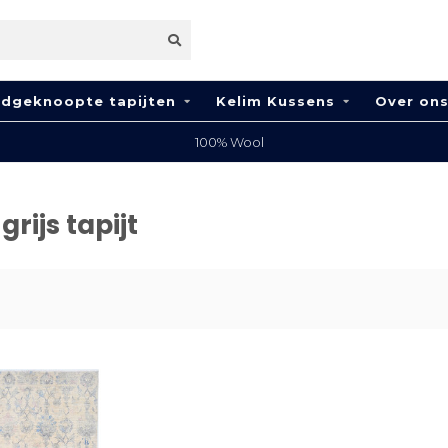
dgeknoopte tapijten
Kelim Kussens
Over on
ijs tapijt