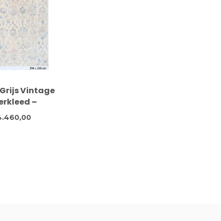
rijs Vintage
erkleed –
enpatroon –
.460,00
 x 200 cm