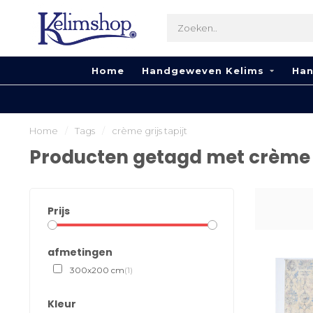
Home
Handgeweven Kelims
Han
Home
/
Tags
/
crème grijs tapijt
Producten getagd met crème gr
Prijs
afmetingen
300x200 cm
(1)
Kleur