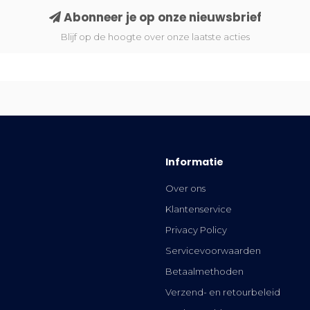
Abonneer je op onze nieuwsbrief
Blijf op de hoogte over onze laatste acties
Informatie
Over ons
Klantenservice
Privacy Policy
Servicevoorwaarden
Betaalmethoden
Verzend- en retourbeleid