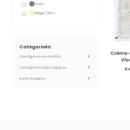
Grijs
(1)
Beige / Wit
(1)
Categorieën
Crème-G
Handgeweven Kelims
Vlo
Bloem
Handgeknoopte tapijten
€4
298
Kelim Kussens