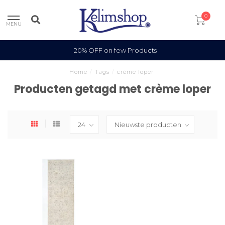
0
MENU
20% OFF on few Products
Home
/
Tags
/
crème loper
Producten getagd met crème loper