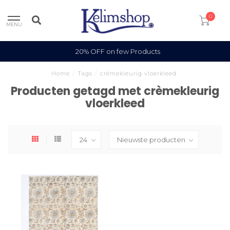
0
MENU
20% OFF on few Products
Home
/
Tags
/
crèmekleurig vloerkleed
Producten getagd met crèmekleurig
vloerkleed