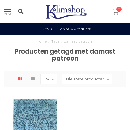
0
MENU
20% OFF on few Products
Home
/
Tags
/
damast patroon
Producten getagd met damast
patroon