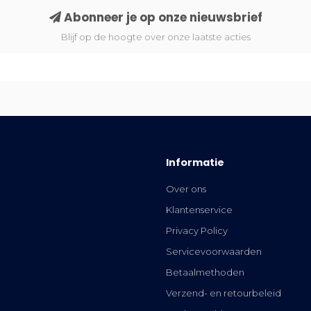
Abonneer je op onze nieuwsbrief
Blijf op de hoogte over onze laatste acties
Informatie
Over ons
Klantenservice
Privacy Policy
Servicevoorwaarden
Betaalmethoden
Verzend- en retourbeleid