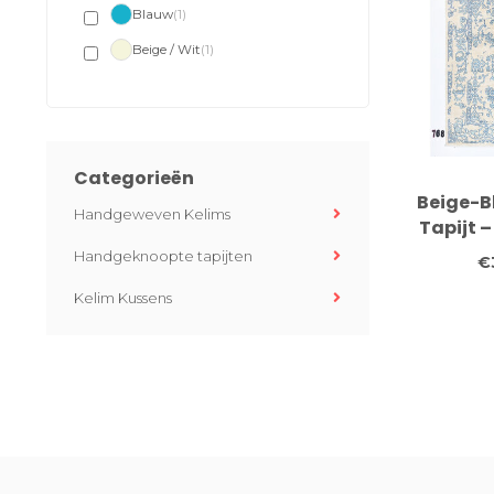
Blauw
(1)
Beige / Wit
(1)
Categorieën
Beige-B
Handgeweven Kelims
Tapijt –
Handg
Handgeknoopte tapijten
€
Kelim Kussens