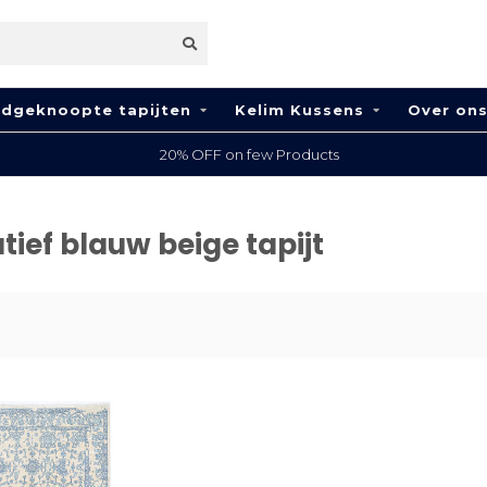
dgeknoopte tapijten
Kelim Kussens
Over on
20% OFF on few Products
ief blauw beige tapijt