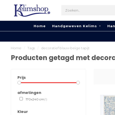
Home
Handgeweven Kelims
Han
Home
/
Tags
/
decoratief blauw beige tapijt
Producten getagd met decorat
Prijs
afmetingen
170x240 cm
(1)
Kleur