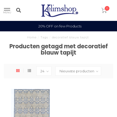
0
MENU
20% OFF on few Products
Home
/
Tags
/
decoratief blauw tapijt
Producten getagd met decoratief
blauw tapijt